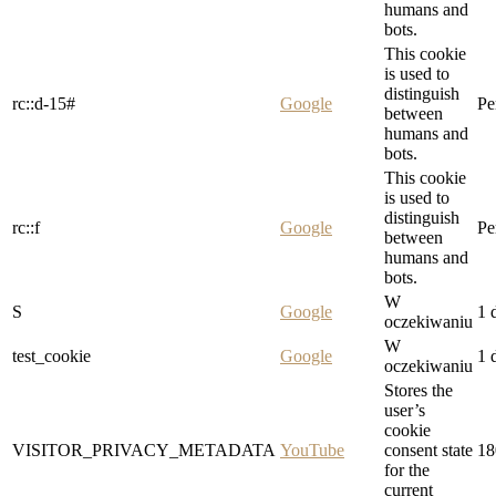
humans and
bots.
This cookie
is used to
distinguish
rc::d-15#
Google
Pe
between
humans and
bots.
This cookie
is used to
distinguish
rc::f
Google
Pe
between
humans and
bots.
W
S
Google
1 
oczekiwaniu
W
test_cookie
Google
1 
oczekiwaniu
Stores the
user’s
cookie
VISITOR_PRIVACY_METADATA
YouTube
consent state
18
for the
current