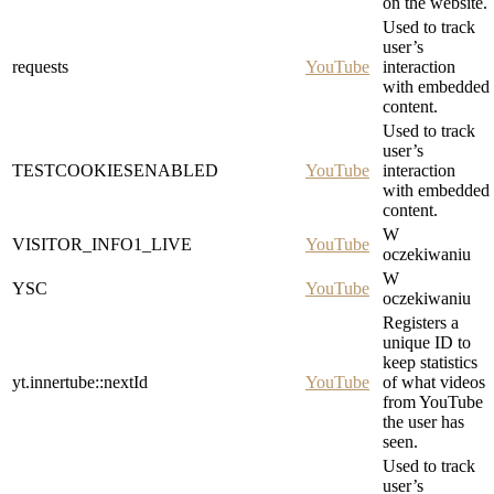
on the website.
Used to track
user’s
requests
YouTube
interaction
with embedded
content.
Used to track
user’s
TESTCOOKIESENABLED
YouTube
interaction
with embedded
content.
W
VISITOR_INFO1_LIVE
YouTube
oczekiwaniu
W
YSC
YouTube
oczekiwaniu
Registers a
unique ID to
keep statistics
yt.innertube::nextId
YouTube
of what videos
from YouTube
the user has
seen.
Used to track
user’s