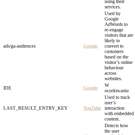
using their
services.
Used by
Google
AdWords to
re-engage
visitors that are
likely to
ads/ga-audiences
Google
convert to
customers
based on the
visitor’s online
behaviour
across
websites.
W
IDE
Google
oczekiwaniu
Used to track
user’s
LAST_RESULT_ENTRY_KEY
YouTube
interaction
with embedded
content.
Detects how
the user