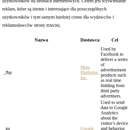
użytkowników na stronach internetowych. Celem jest wyświetlanie
reklam, które są istotne i interesujące dla poszczególnych
użytkowników i tym samym bardziej cenne dla wydawców i
reklamodawców strony trzeciej.
Nazwa
Dostawca
Cel
Used by
Facebook to
deliver a series
of
Meta
advertisement
_fbp
Platforms,
products such
Inc.
as real time
bidding from
third party
advertisers.
Used to send
data to Google
Analytics
about the
visitor’s device
_ga
Google
and behavior.