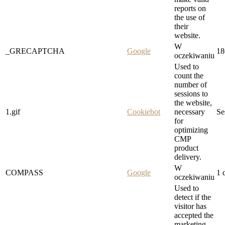
reports on
the use of
their
website.
W
_GRECAPTCHA
Google
18
oczekiwaniu
Used to
count the
number of
sessions to
the website,
1.gif
Cookiebot
necessary
Se
for
optimizing
CMP
product
delivery.
W
COMPASS
Google
1 
oczekiwaniu
Used to
detect if the
visitor has
accepted the
marketing