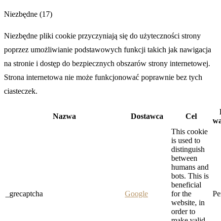
Niezbędne (17)
Niezbędne pliki cookie przyczyniają się do użyteczności strony
poprzez umożliwianie podstawowych funkcji takich jak nawigacja
na stronie i dostęp do bezpiecznych obszarów strony internetowej.
Strona internetowa nie może funkcjonować poprawnie bez tych
ciasteczek.
Nazwa
Dostawca
Cel
wa
This cookie
is used to
distinguish
between
humans and
bots. This is
beneficial
_grecaptcha
Google
for the
Pe
website, in
order to
make valid