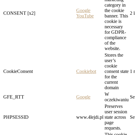
category in
Google
the cookie
CONSENT [x2]
2 l
YouTube
banner. This
cookie is
necessary
for GDPR-
compliance
of the
website.
Stores the
user’s
cookie
CookieConsent
Cookiebot
consent state
1 
for the
current
domain
W
GFE_RTT
Google
Se
oczekiwaniu
Preserves
user session
PHPSESSID
www.4lejdi.pl
state across
Se
page
requests.
This cookie