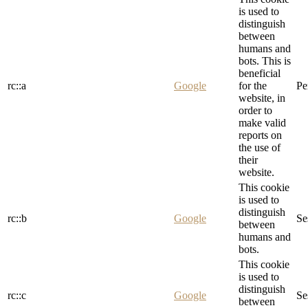
is used to
distinguish
between
humans and
bots. This is
beneficial
rc::a
Google
for the
Pe
website, in
order to
make valid
reports on
the use of
their
website.
This cookie
is used to
distinguish
rc::b
Google
Se
between
humans and
bots.
This cookie
is used to
distinguish
rc::c
Google
Se
between