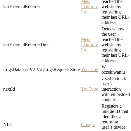
Meta
reached the
lastExternalReferrer
Platforms,
website by
Inc.
registering
their last URL-
address.
Detects how
the user
Meta
reached the
lastExternalReferrerTime
Platforms,
website by
Inc.
registering
their last URL-
address.
W
LogsDatabaseV2:V#||LogsRequestsStore
YouTube
oczekiwaniu
Used to track
user’s
nextId
YouTube
interaction
with embedded
content.
Registers a
unique ID that
identifies a
returning
NID
Google
user’s device.