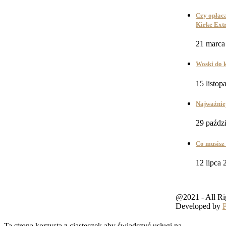
Czy opłaca
Kirke Ext
21 marca
Woski do k
15 listop
Najważniej
29 paźdz
Co musisz 
12 lipca 
@2021 - All Ri
Developed by
Ta strona korzysta z ciasteczek aby świadczyć usługi na