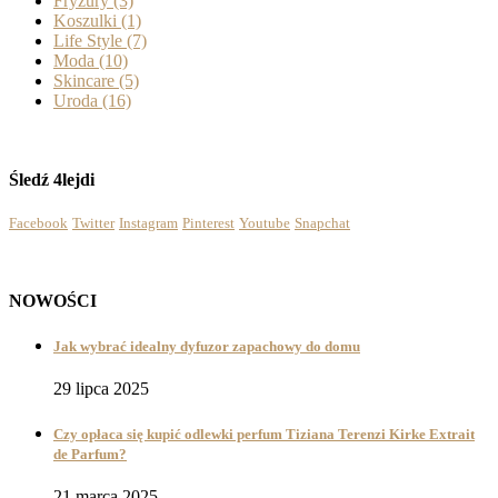
Fryzury
(3)
Koszulki
(1)
Life Style
(7)
Moda
(10)
Skincare
(5)
Uroda
(16)
Śledź 4lejdi
Facebook
Twitter
Instagram
Pinterest
Youtube
Snapchat
NOWOŚCI
Jak wybrać idealny dyfuzor zapachowy do domu
29 lipca 2025
Czy opłaca się kupić odlewki perfum Tiziana Terenzi Kirke Extrait
de Parfum?
21 marca 2025