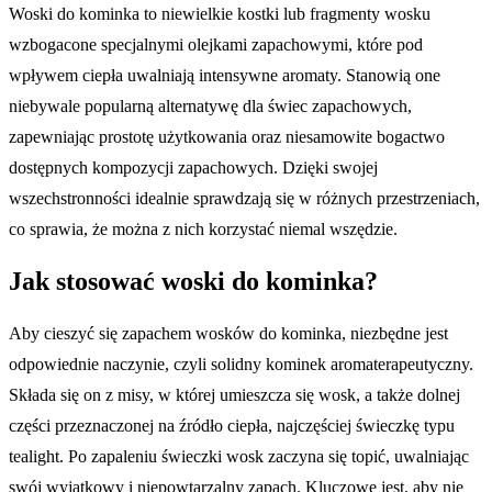
Woski do kominka to niewielkie kostki lub fragmenty wosku
wzbogacone specjalnymi olejkami zapachowymi, które pod
wpływem ciepła uwalniają intensywne aromaty. Stanowią one
niebywale popularną alternatywę dla świec zapachowych,
zapewniając prostotę użytkowania oraz niesamowite bogactwo
dostępnych kompozycji zapachowych. Dzięki swojej
wszechstronności idealnie sprawdzają się w różnych przestrzeniach,
co sprawia, że można z nich korzystać niemal wszędzie.
Jak stosować woski do kominka?
Aby cieszyć się zapachem wosków do kominka, niezbędne jest
odpowiednie naczynie, czyli solidny kominek aromaterapeutyczny.
Składa się on z misy, w której umieszcza się wosk, a także dolnej
części przeznaczonej na źródło ciepła, najczęściej świeczkę typu
tealight. Po zapaleniu świeczki wosk zaczyna się topić, uwalniając
swój wyjątkowy i niepowtarzalny zapach. Kluczowe jest, aby nie