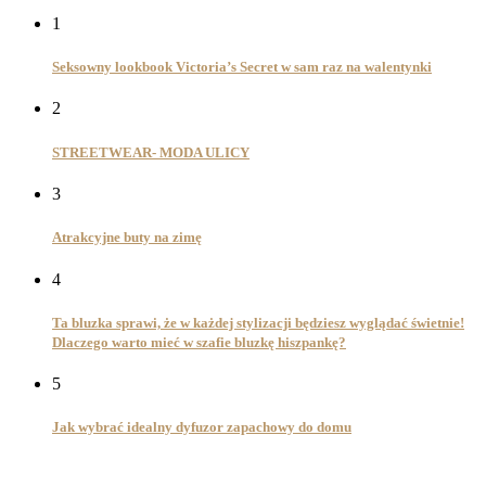
1
Seksowny lookbook Victoria’s Secret w sam raz na walentynki
2
STREETWEAR- MODA ULICY
3
Atrakcyjne buty na zimę
4
Ta bluzka sprawi, że w każdej stylizacji będziesz wyglądać świetnie!
Dlaczego warto mieć w szafie bluzkę hiszpankę?
5
Jak wybrać idealny dyfuzor zapachowy do domu