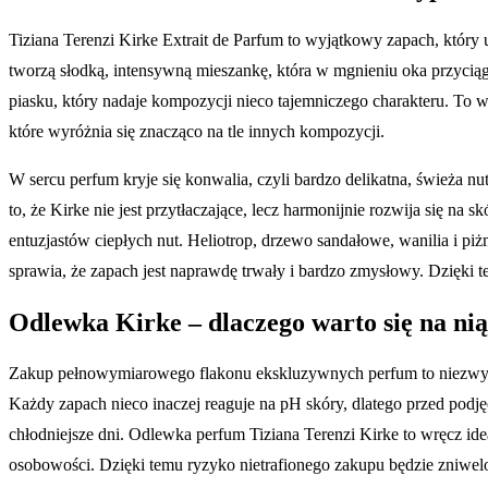
Tiziana Terenzi Kirke Extrait de Parfum to wyjątkowy zapach, który 
tworzą słodką, intensywną mieszankę, która w mgnieniu oka przyci
piasku, który nadaje kompozycji nieco tajemniczego charakteru. To
które wyróżnia się znacząco na tle innych kompozycji.
W sercu perfum kryje się konwalia, czyli bardzo delikatna, świeża n
to, że Kirke nie jest przytłaczające, lecz harmonijnie rozwija się na
entuzjastów ciepłych nut. Heliotrop, drzewo sandałowe, wanilia i pi
sprawia, że zapach jest naprawdę trwały i bardzo zmysłowy. Dzięki t
Odlewka Kirke – dlaczego warto się na ni
Zakup pełnowymiarowego flakonu ekskluzywnych perfum to niezwykle
Każdy zapach nieco inaczej reaguje na pH skóry, dlatego przed podj
chłodniejsze dni. Odlewka perfum Tiziana Terenzi Kirke to wręcz ide
osobowości. Dzięki temu ryzyko nietrafionego zakupu będzie zniwe