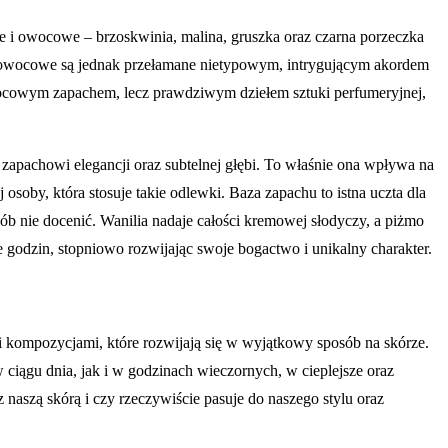
te i owocowe – brzoskwinia, malina, gruszka oraz czarna porzeczka
y owocowe są jednak przełamane nietypowym, intrygującym akordem
owocowym zapachem, lecz prawdziwym dziełem sztuki perfumeryjnej,
 zapachowi elegancji oraz subtelnej głębi. To właśnie ona wpływa na
 osoby, która stosuje takie odlewki. Baza zapachu to istna uczta dla
ób nie docenić. Wanilia nadaje całości kremowej słodyczy, a piżmo
e godzin, stopniowo rozwijając swoje bogactwo i unikalny charakter.
 kompozycjami, które rozwijają się w wyjątkowy sposób na skórze.
ciągu dnia, jak i w godzinach wieczornych, w cieplejsze oraz
 naszą skórą i czy rzeczywiście pasuje do naszego stylu oraz