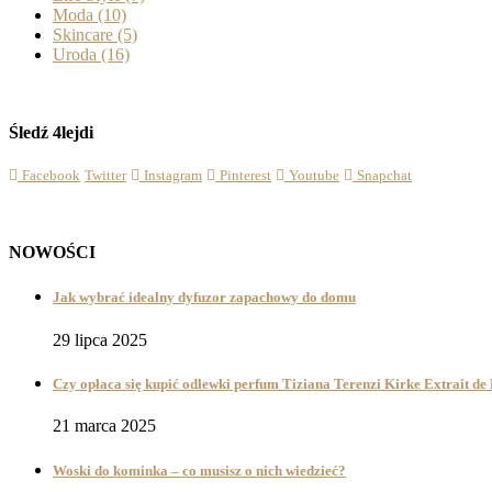
Moda
(10)
Skincare
(5)
Uroda
(16)
Śledź 4lejdi
Facebook
Twitter
Instagram
Pinterest
Youtube
Snapchat
NOWOŚCI
Jak wybrać idealny dyfuzor zapachowy do domu
29 lipca 2025
Czy opłaca się kupić odlewki perfum Tiziana Terenzi Kirke Extrait d
21 marca 2025
Woski do kominka – co musisz o nich wiedzieć?