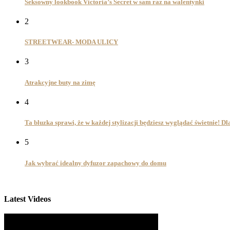
Seksowny lookbook Victoria’s Secret w sam raz na walentynki
2
STREETWEAR- MODA ULICY
3
Atrakcyjne buty na zimę
4
Ta bluzka sprawi, że w każdej stylizacji będziesz wyglądać świetnie! D
5
Jak wybrać idealny dyfuzor zapachowy do domu
Latest Videos