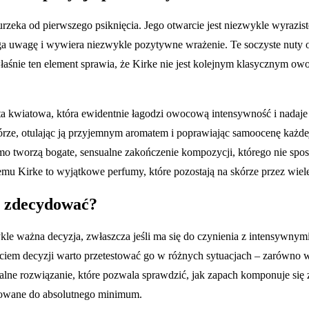
urzeka od pierwszego psiknięcia. Jego otwarcie jest niezwykle wyrazis
ąga uwagę i wywiera niezwykle pozytywne wrażenie. Te soczyste nut
 właśnie ten element sprawia, że Kirke nie jest kolejnym klasycznym 
uta kwiatowa, która ewidentnie łagodzi owocową intensywność i nadaje
 skórze, otulając ją przyjemnym aromatem i poprawiając samoocenę każdej
żmo tworzą bogate, sensualne zakończenie kompozycji, którego nie spos
emu Kirke to wyjątkowe perfumy, które pozostają na skórze przez wiel
ą zdecydować?
 ważna decyzja, zwłaszcza jeśli ma się do czynienia z intensywnymi
ęciem decyzji warto przetestować go w różnych sytuacjach – zarówno w 
alne rozwiązanie, które pozwala sprawdzić, jak zapach komponuje się z
lowane do absolutnego minimum.