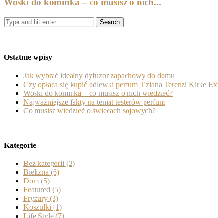
Woski do kominka – co musisz o nich...
Ostatnie wpisy
Jak wybrać idealny dyfuzor zapachowy do domu
Czy opłaca się kupić odlewki perfum Tiziana Terenzi Kirke Ext
Woski do kominka – co musisz o nich wiedzieć?
Najważniejsze fakty na temat testerów perfum
Co musisz wiedzieć o świecach sojowych?
Kategorie
Bez kategorii
(2)
Bielizna
(6)
Dom
(5)
Featured
(5)
Fryzury
(3)
Koszulki
(1)
Life Style
(7)