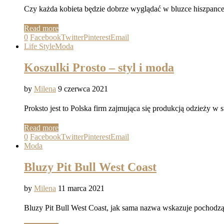
Czy każda kobieta będzie dobrze wyglądać w bluzce hiszpance
Read more
0
Facebook
Twitter
Pinterest
Email
Life Style
Moda
Koszulki Prosto – styl i moda
by
Milena
9 czerwca 2021
Proksto jest to Polska firm zajmująca się produkcją odzieży w 
Read more
0
Facebook
Twitter
Pinterest
Email
Moda
Bluzy Pit Bull West Coast
by
Milena
11 marca 2021
Bluzy Pit Bull West Coast, jak sama nazwa wskazuje pochodz