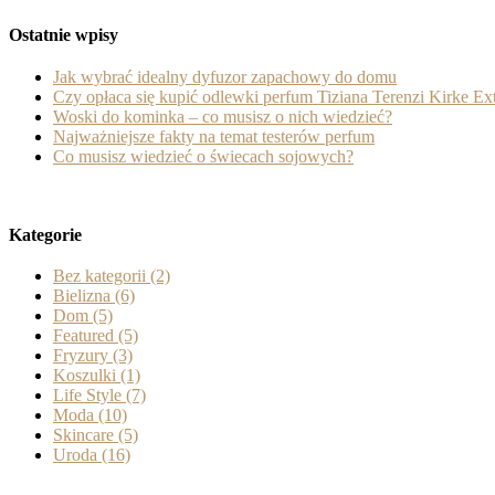
Ostatnie wpisy
Jak wybrać idealny dyfuzor zapachowy do domu
Czy opłaca się kupić odlewki perfum Tiziana Terenzi Kirke Ext
Woski do kominka – co musisz o nich wiedzieć?
Najważniejsze fakty na temat testerów perfum
Co musisz wiedzieć o świecach sojowych?
Kategorie
Bez kategorii
(2)
Bielizna
(6)
Dom
(5)
Featured
(5)
Fryzury
(3)
Koszulki
(1)
Life Style
(7)
Moda
(10)
Skincare
(5)
Uroda
(16)