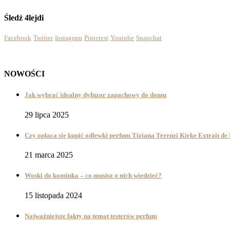
Śledź 4lejdi
Facebook
Twitter
Instagram
Pinterest
Youtube
Snapchat
NOWOŚCI
Jak wybrać idealny dyfuzor zapachowy do domu
29 lipca 2025
Czy opłaca się kupić odlewki perfum Tiziana Terenzi Kirke Extrait d
21 marca 2025
Woski do kominka – co musisz o nich wiedzieć?
15 listopada 2024
Najważniejsze fakty na temat testerów perfum