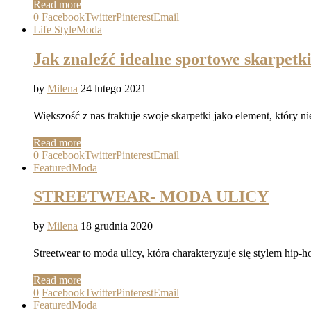
Read more
0
Facebook
Twitter
Pinterest
Email
Life Style
Moda
Jak znaleźć idealne sportowe skarpetk
by
Milena
24 lutego 2021
Większość z nas traktuje swoje skarpetki jako element, który n
Read more
0
Facebook
Twitter
Pinterest
Email
Featured
Moda
STREETWEAR- MODA ULICY
by
Milena
18 grudnia 2020
Streetwear to moda ulicy, która charakteryzuje się stylem hip-h
Read more
0
Facebook
Twitter
Pinterest
Email
Featured
Moda