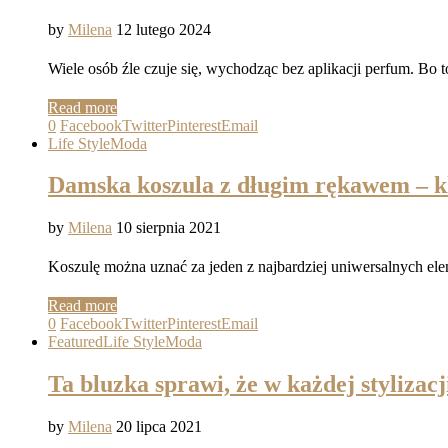
by
Milena
12 lutego 2024
Wiele osób źle czuje się, wychodząc bez aplikacji perfum. Bo 
Read more
0
Facebook
Twitter
Pinterest
Email
Life Style
Moda
Damska koszula z długim rękawem – kl
by
Milena
10 sierpnia 2021
Koszulę można uznać za jeden z najbardziej uniwersalnych e
Read more
0
Facebook
Twitter
Pinterest
Email
Featured
Life Style
Moda
Ta bluzka sprawi, że w każdej stylizac
by
Milena
20 lipca 2021