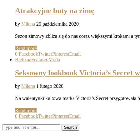
Atrakcyjne buty na zimę
by
Milena
20 października 2020
Sezon zimowy zbliża się do nas coraz większymi krokami a 
Read more
0
Facebook
Twitter
Pinterest
Email
Bielizna
Featured
Moda
Seksowny lookbook Victoria’s Secret w
by
Milena
1 lutego 2020
Na walentynki kultowa marka Victoria’s Secret przygotowała 
Read more
0
Facebook
Twitter
Pinterest
Email