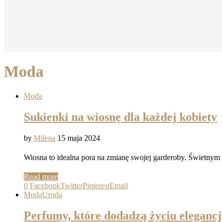
Moda
Moda
Sukienki na wiosnę dla każdej kobiety
by
Milena
15 maja 2024
Wiosna to idealna pora na zmianę swojej garderoby. Świetnym
Read more
0
Facebook
Twitter
Pinterest
Email
Moda
Uroda
Perfumy, które dodadzą życiu elegancj