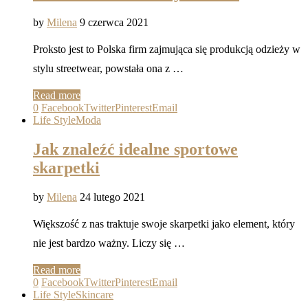
by
Milena
9 czerwca 2021
Proksto jest to Polska firm zajmująca się produkcją odzieży w
stylu streetwear, powstała ona z …
Read more
0
Facebook
Twitter
Pinterest
Email
Life Style
Moda
Jak znaleźć idealne sportowe
skarpetki
by
Milena
24 lutego 2021
Większość z nas traktuje swoje skarpetki jako element, który
nie jest bardzo ważny. Liczy się …
Read more
0
Facebook
Twitter
Pinterest
Email
Life Style
Skincare