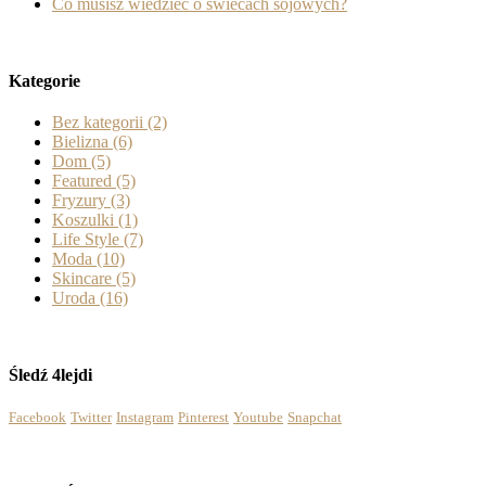
Co musisz wiedzieć o świecach sojowych?
Kategorie
Bez kategorii
(2)
Bielizna
(6)
Dom
(5)
Featured
(5)
Fryzury
(3)
Koszulki
(1)
Life Style
(7)
Moda
(10)
Skincare
(5)
Uroda
(16)
Śledź 4lejdi
Facebook
Twitter
Instagram
Pinterest
Youtube
Snapchat