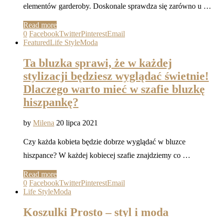
elementów garderoby. Doskonale sprawdza się zarówno u …
Read more
0
Facebook
Twitter
Pinterest
Email
Featured
Life Style
Moda
Ta bluzka sprawi, że w każdej
stylizacji będziesz wyglądać świetnie!
Dlaczego warto mieć w szafie bluzkę
hiszpankę?
by
Milena
20 lipca 2021
Czy każda kobieta będzie dobrze wyglądać w bluzce
hiszpance? W każdej kobiecej szafie znajdziemy co …
Read more
0
Facebook
Twitter
Pinterest
Email
Life Style
Moda
Koszulki Prosto – styl i moda