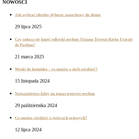
NOWOŚCI
Jak wybrać idealny dyfuzor zapachowy do domu
29 lipca 2025
Czy opłaca się kupić odlewki perfum Tiziana Terenzi Kirke Extrait
de Parfum?
21 marca 2025
Woski do kominka – co musisz o nich wiedzieć?
15 listopada 2024
Najważniejsze fakty na temat testerów perfum
29 października 2024
Co musisz wiedzieć o świecach sojowych?
12 lipca 2024