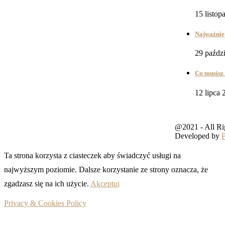
15 listop
Najważniej
29 paźdz
Co musisz 
12 lipca 
@2021 - All Ri
Developed by
Ta strona korzysta z ciasteczek aby świadczyć usługi na
najwyższym poziomie. Dalsze korzystanie ze strony oznacza, że
zgadzasz się na ich użycie.
Akceptuj
Privacy & Cookies Policy