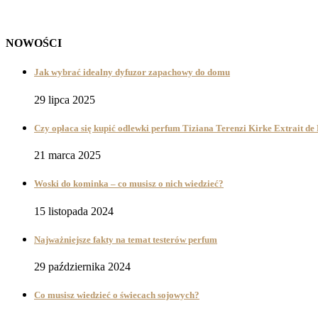
NOWOŚCI
Jak wybrać idealny dyfuzor zapachowy do domu
29 lipca 2025
Czy opłaca się kupić odlewki perfum Tiziana Terenzi Kirke Extrait d
21 marca 2025
Woski do kominka – co musisz o nich wiedzieć?
15 listopada 2024
Najważniejsze fakty na temat testerów perfum
29 października 2024
Co musisz wiedzieć o świecach sojowych?