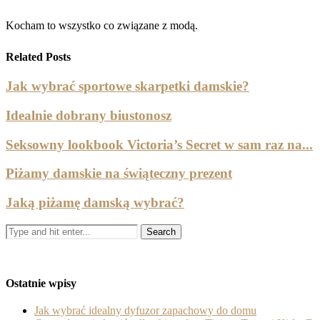
Kocham to wszystko co związane z modą.
Related Posts
Jak wybrać sportowe skarpetki damskie?
Idealnie dobrany biustonosz
Seksowny lookbook Victoria’s Secret w sam raz na...
Piżamy damskie na świąteczny prezent
Jaką piżamę damską wybrać?
Ostatnie wpisy
Jak wybrać idealny dyfuzor zapachowy do domu