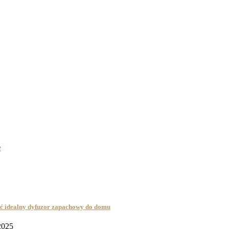
e
ć idealny dyfuzor zapachowy do domu
2025