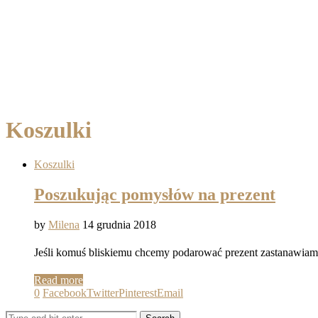
Koszulki
Koszulki
Poszukując pomysłów na prezent
by
Milena
14 grudnia 2018
Jeśli komuś bliskiemu chcemy podarować prezent zastanawiamy
Read more
0
Facebook
Twitter
Pinterest
Email