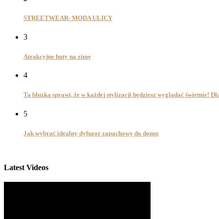
STREETWEAR- MODA ULICY
3
Atrakcyjne buty na zimę
4
Ta bluzka sprawi, że w każdej stylizacji będziesz wyglądać świetnie! D
5
Jak wybrać idealny dyfuzor zapachowy do domu
Latest Videos