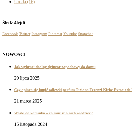
Uroda
(16)
Śledź 4lejdi
Facebook
Twitter
Instagram
Pinterest
Youtube
Snapchat
NOWOŚCI
Jak wybrać idealny dyfuzor zapachowy do domu
29 lipca 2025
Czy opłaca się kupić odlewki perfum Tiziana Terenzi Kirke Extrait d
21 marca 2025
Woski do kominka – co musisz o nich wiedzieć?
15 listopada 2024