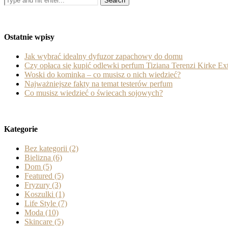
Ostatnie wpisy
Jak wybrać idealny dyfuzor zapachowy do domu
Czy opłaca się kupić odlewki perfum Tiziana Terenzi Kirke Ext
Woski do kominka – co musisz o nich wiedzieć?
Najważniejsze fakty na temat testerów perfum
Co musisz wiedzieć o świecach sojowych?
Kategorie
Bez kategorii
(2)
Bielizna
(6)
Dom
(5)
Featured
(5)
Fryzury
(3)
Koszulki
(1)
Life Style
(7)
Moda
(10)
Skincare
(5)