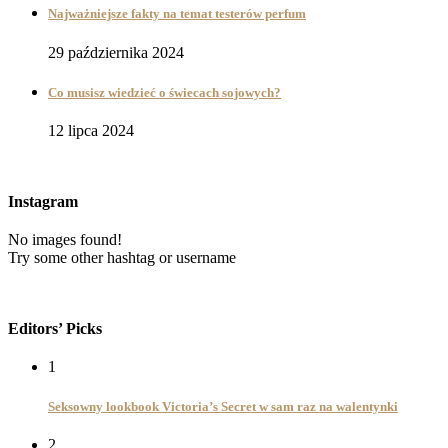
Najważniejsze fakty na temat testerów perfum
29 października 2024
Co musisz wiedzieć o świecach sojowych?
12 lipca 2024
Instagram
No images found!
Try some other hashtag or username
Editors’ Picks
1
Seksowny lookbook Victoria’s Secret w sam raz na walentynki
2