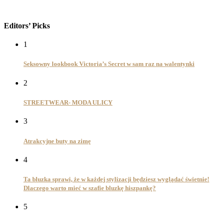
Editors’ Picks
1
Seksowny lookbook Victoria’s Secret w sam raz na walentynki
2
STREETWEAR- MODA ULICY
3
Atrakcyjne buty na zimę
4
Ta bluzka sprawi, że w każdej stylizacji będziesz wyglądać świetnie!
Dlaczego warto mieć w szafie bluzkę hiszpankę?
5