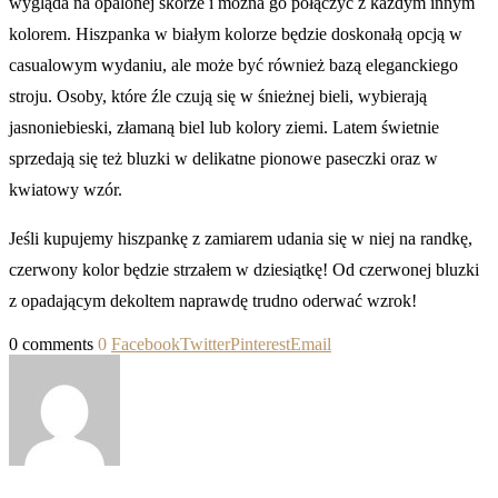
wygląda na opalonej skórze i można go połączyć z każdym innym
kolorem. Hiszpanka w białym kolorze będzie doskonałą opcją w
casualowym wydaniu, ale może być również bazą eleganckiego
stroju. Osoby, które źle czują się w śnieżnej bieli, wybierają
jasnoniebieski, złamaną biel lub kolory ziemi. Latem świetnie
sprzedają się też bluzki w delikatne pionowe paseczki oraz w
kwiatowy wzór.
Jeśli kupujemy hiszpankę z zamiarem udania się w niej na randkę,
czerwony kolor będzie strzałem w dziesiątkę! Od czerwonej bluzki
z opadającym dekoltem naprawdę trudno oderwać wzrok!
0 comments
0
Facebook
Twitter
Pinterest
Email