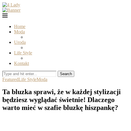
Home
Moda
Uroda
Life Style
Kontakt
Search
Featured
Life Style
Moda
Ta bluzka sprawi, że w każdej stylizacji
będziesz wyglądać świetnie! Dlaczego
warto mieć w szafie bluzkę hiszpankę?