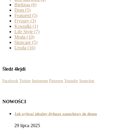
Bielizna
(6)
Dom
(5)
Featured
(5)
Fryzury
(3)
Koszulki
(1)
Life Style
(7)
Moda
(10)
Skincare
(5)
Uroda
(16)
Śledź 4lejdi
Facebook
Twitter
Instagram
Pinterest
Youtube
Snapchat
NOWOŚCI
Jak wybrać idealny dyfuzor zapachowy do domu
29 lipca 2025