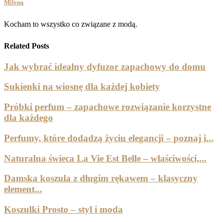
Milena
Kocham to wszystko co związane z modą.
Related Posts
Jak wybrać idealny dyfuzor zapachowy do domu
Sukienki na wiosnę dla każdej kobiety
Próbki perfum – zapachowe rozwiązanie korzystne
dla każdego
Perfumy, które dodadzą życiu elegancji – poznaj i...
Naturalna świeca La Vie Est Belle – właściwości,...
Damska koszula z długim rękawem – klasyczny
element...
Koszulki Prosto – styl i moda