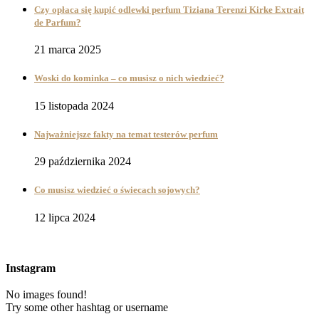
Czy opłaca się kupić odlewki perfum Tiziana Terenzi Kirke Extrait
de Parfum?
21 marca 2025
Woski do kominka – co musisz o nich wiedzieć?
15 listopada 2024
Najważniejsze fakty na temat testerów perfum
29 października 2024
Co musisz wiedzieć o świecach sojowych?
12 lipca 2024
Instagram
No images found!
Try some other hashtag or username