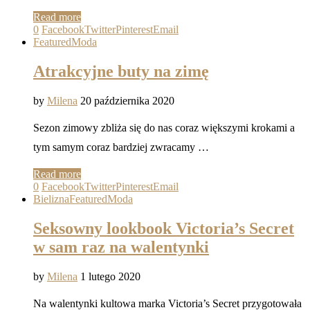
Read more
0
Facebook
Twitter
Pinterest
Email
Featured
Moda
Atrakcyjne buty na zimę
by
Milena
20 października 2020
Sezon zimowy zbliża się do nas coraz większymi krokami a
tym samym coraz bardziej zwracamy …
Read more
0
Facebook
Twitter
Pinterest
Email
Bielizna
Featured
Moda
Seksowny lookbook Victoria’s Secret
w sam raz na walentynki
by
Milena
1 lutego 2020
Na walentynki kultowa marka Victoria’s Secret przygotowała