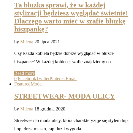
Ta bluzka sprawi, że w każdej
stylizacji będziesz wyglądać świetnie!
Dlaczego warto mieć w szafie bluzkę
hiszpankę?
by
Milena
20 lipca 2021
Czy każda kobieta będzie dobrze wyglądać w bluzce
hiszpance? W każdej kobiecej szafie znajdziemy co …
Read more
0
Facebook
Twitter
Pinterest
Email
Featured
Moda
STREETWEAR- MODA ULICY
by
Milena
18 grudnia 2020
Streetwear to moda ulicy, która charakteryzuje się stylem hip-
hop, dres, miasto, rap, luz i wygoda. …