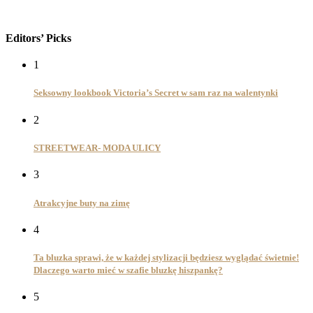
Editors’ Picks
1
Seksowny lookbook Victoria’s Secret w sam raz na walentynki
2
STREETWEAR- MODA ULICY
3
Atrakcyjne buty na zimę
4
Ta bluzka sprawi, że w każdej stylizacji będziesz wyglądać świetnie!
Dlaczego warto mieć w szafie bluzkę hiszpankę?
5