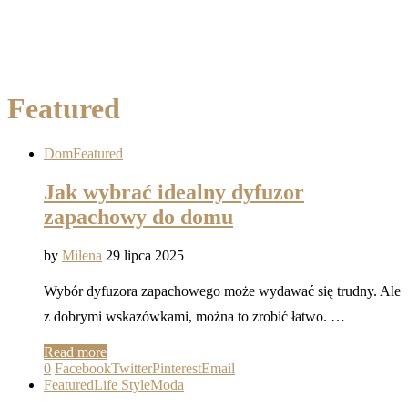
Featured
Dom
Featured
Jak wybrać idealny dyfuzor
zapachowy do domu
by
Milena
29 lipca 2025
Wybór dyfuzora zapachowego może wydawać się trudny. Ale
z dobrymi wskazówkami, można to zrobić łatwo. …
Read more
0
Facebook
Twitter
Pinterest
Email
Featured
Life Style
Moda