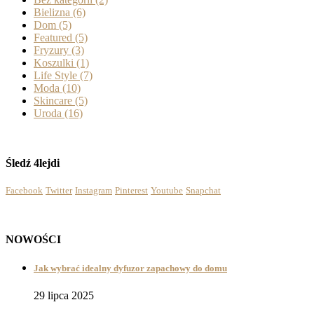
Bielizna
(6)
Dom
(5)
Featured
(5)
Fryzury
(3)
Koszulki
(1)
Life Style
(7)
Moda
(10)
Skincare
(5)
Uroda
(16)
Śledź 4lejdi
Facebook
Twitter
Instagram
Pinterest
Youtube
Snapchat
NOWOŚCI
Jak wybrać idealny dyfuzor zapachowy do domu
29 lipca 2025