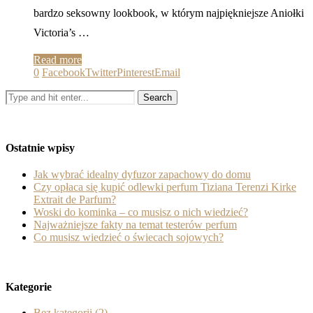
bardzo seksowny lookbook, w którym najpiękniejsze Aniołki
Victoria’s …
Read more
0
Facebook
Twitter
Pinterest
Email
Ostatnie wpisy
Jak wybrać idealny dyfuzor zapachowy do domu
Czy opłaca się kupić odlewki perfum Tiziana Terenzi Kirke
Extrait de Parfum?
Woski do kominka – co musisz o nich wiedzieć?
Najważniejsze fakty na temat testerów perfum
Co musisz wiedzieć o świecach sojowych?
Kategorie
Bez kategorii
(2)