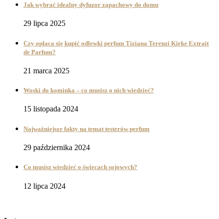
Jak wybrać idealny dyfuzor zapachowy do domu
29 lipca 2025
Czy opłaca się kupić odlewki perfum Tiziana Terenzi Kirke Extrait
de Parfum?
21 marca 2025
Woski do kominka – co musisz o nich wiedzieć?
15 listopada 2024
Najważniejsze fakty na temat testerów perfum
29 października 2024
Co musisz wiedzieć o świecach sojowych?
12 lipca 2024