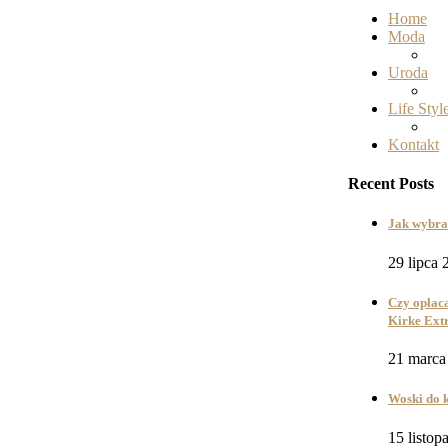
Home
Moda
Uroda
Life Styl
Kontakt
Recent Posts
Jak wybra
29 lipca 
Czy opłaca
Kirke Ext
21 marca
Woski do k
15 listop