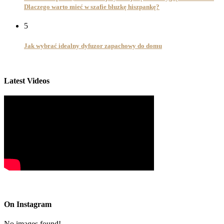
Dlaczego warto mieć w szafie bluzkę hiszpankę?
5
Jak wybrać idealny dyfuzor zapachowy do domu
Latest Videos
On Instagram
No images found!