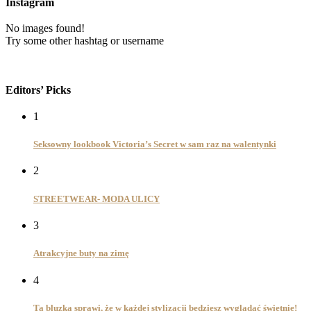
Instagram
No images found!
Try some other hashtag or username
Editors’ Picks
1
Seksowny lookbook Victoria’s Secret w sam raz na walentynki
2
STREETWEAR- MODA ULICY
3
Atrakcyjne buty na zimę
4
Ta bluzka sprawi, że w każdej stylizacji będziesz wyglądać świetnie!