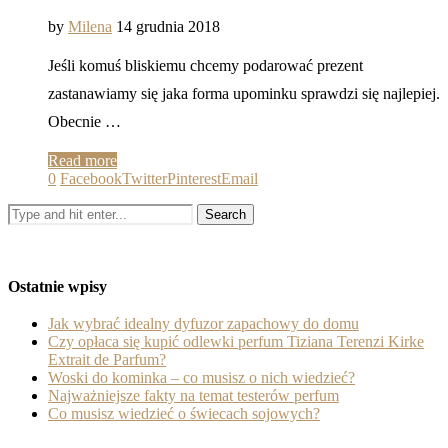
by
Milena
14 grudnia 2018
Jeśli komuś bliskiemu chcemy podarować prezent
zastanawiamy się jaka forma upominku sprawdzi się najlepiej.
Obecnie …
Read more
0
Facebook
Twitter
Pinterest
Email
Ostatnie wpisy
Jak wybrać idealny dyfuzor zapachowy do domu
Czy opłaca się kupić odlewki perfum Tiziana Terenzi Kirke
Extrait de Parfum?
Woski do kominka – co musisz o nich wiedzieć?
Najważniejsze fakty na temat testerów perfum
Co musisz wiedzieć o świecach sojowych?