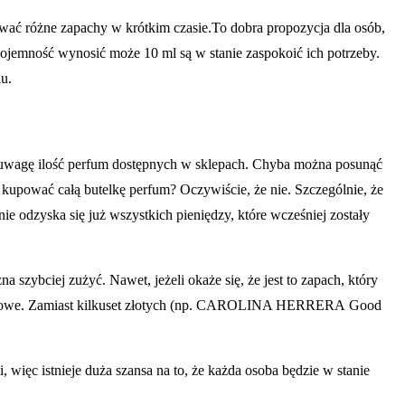
wać różne zapachy w krótkim czasie.To dobra propozycja dla osób,
pojemność wynosić może 10 ml są w stanie zaspokoić ich potrzeby.
u.
od uwagę ilość perfum dostępnych w sklepach. Chyba można posunąć
 kupować całą butelkę perfum? Oczywiście, że nie. Szczególnie, że
nie odzyska się już wszystkich pieniędzy, które wcześniej zostały
zybciej zużyć. Nawet, jeżeli okaże się, że jest to zapach, który
finansowe. Zamiast kilkuset złotych (np. CAROLINA HERRERA Good
więc istnieje duża szansa na to, że każda osoba będzie w stanie