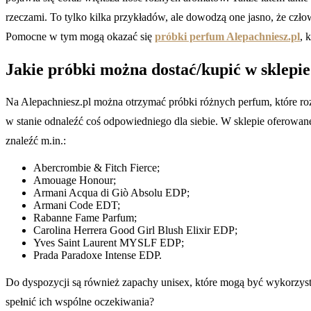
rzeczami. To tylko kilka przykładów, ale dowodzą one jasno, że czł
Pomocne w tym mogą okazać się
próbki perfum Alepachniesz.pl
, 
Jakie próbki można dostać/kupić w sklepie
Na Alepachniesz.pl można otrzymać próbki różnych perfum, które roz
w stanie odnaleźć coś odpowiedniego dla siebie. W sklepie oferowa
znaleźć m.in.:
Abercrombie & Fitch Fierce;
Amouage Honour;
Armani Acqua di Giò Absolu EDP;
Armani Code EDT;
Rabanne Fame Parfum;
Carolina Herrera Good Girl Blush Elixir EDP;
Yves Saint Laurent MYSLF EDP;
Prada Paradoxe Intense EDP.
Do dyspozycji są również zapachy unisex, które mogą być wykorzyst
spełnić ich wspólne oczekiwania?