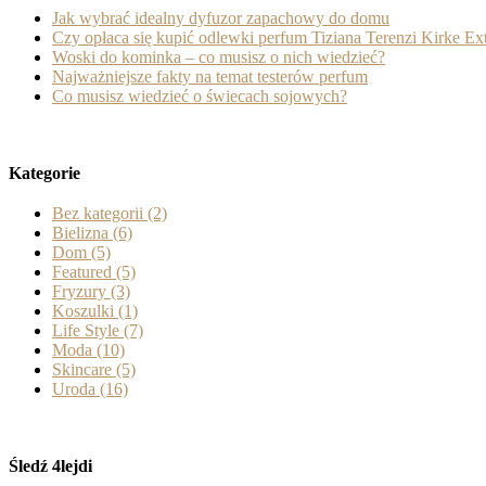
Jak wybrać idealny dyfuzor zapachowy do domu
Czy opłaca się kupić odlewki perfum Tiziana Terenzi Kirke Ext
Woski do kominka – co musisz o nich wiedzieć?
Najważniejsze fakty na temat testerów perfum
Co musisz wiedzieć o świecach sojowych?
Kategorie
Bez kategorii
(2)
Bielizna
(6)
Dom
(5)
Featured
(5)
Fryzury
(3)
Koszulki
(1)
Life Style
(7)
Moda
(10)
Skincare
(5)
Uroda
(16)
Śledź 4lejdi