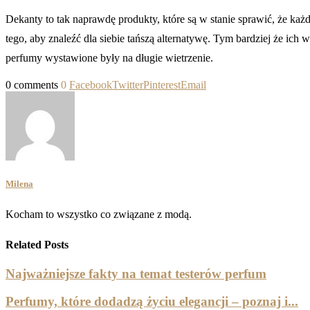
Dekanty to tak naprawdę produkty, które są w stanie sprawić, że każ
tego, aby znaleźć dla siebie tańszą alternatywę. Tym bardziej że i
perfumy wystawione były na długie wietrzenie.
0 comments
0
Facebook
Twitter
Pinterest
Email
Milena
Kocham to wszystko co związane z modą.
Related Posts
Najważniejsze fakty na temat testerów perfum
Perfumy, które dodadzą życiu elegancji – poznaj i...