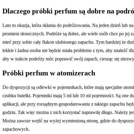
Dlaczego próbki perfum są dobre na podr
Lato to okazja, która skłania do podróżowania. Na jeden dzień lub n
promieni słonecznych. Podróże są dobre, ale wiele osób chce po jej
mieć przy sobie cały flakon ulubionego zapachu. Tym bardziej że d
lekkie i żadna osoba nie będzie miała problemu z tym, aby znaleźć dl
aby w trakcie podróży móc poprawić swój zapach, ciesząc się niez
Próbki perfum w atomizerach
Do dyspozycji są odlewki w pojemnikach, które mają specjalne atomiz
czubku butelki. Pojemniki mają 5 ml lub 10 ml pojemności. Są one du
aplikacji, ale przy rozsądnym gospodarowaniu z takiego zapachu będzi
godzin. Tak więc można z nich korzystać naprawdę długo. Należy je
Można zawsze wejść na wyżej wymienioną stronę, gdzie do dyspozycj
zapachowych.