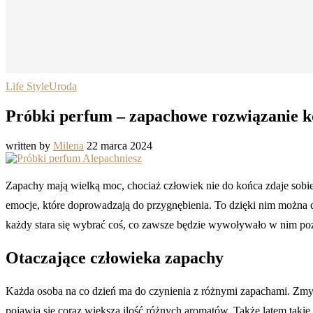
Life Style
Uroda
Próbki perfum – zapachowe rozwiązanie k
written by
Milena
22 marca 2024
Zapachy mają wielką moc, chociaż człowiek nie do końca zdaje sobi
emocje, które doprowadzają do przygnębienia. To dzięki nim można
każdy stara się wybrać coś, co zawsze będzie wywoływało w nim po
Otaczające człowieka zapachy
Każda osoba na co dzień ma do czynienia z różnymi zapachami. Zmys
pojawia się coraz większa ilość różnych aromatów. Także latem tak