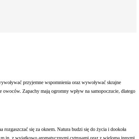
ogą wywoływać przyjemne wspomnienia oraz wywoływać skrajne
także owoców. Zapachy mają ogromny wpływ na samopoczucie, dlatego
rozgaszczać się za oknem. Natura budzi się do życia i dookoła
a m.in. z wyjątkowo aromatycznymi cytrusami oraz z wieloma innymi