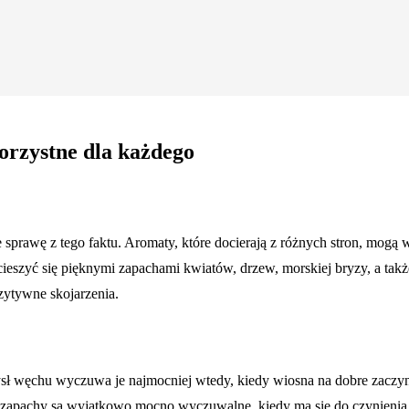
orzystne dla każdego
e sprawę z tego faktu. Aromaty, które docierają z różnych stron, m
 cieszyć się pięknymi zapachami kwiatów, drzew, morskiej bryzy, a 
zytywne skojarzenia.
ł węchu wyczuwa je najmocniej wtedy, kiedy wiosna na dobre zaczyna 
ie zapachy są wyjątkowo mocno wyczuwalne, kiedy ma się do czynieni