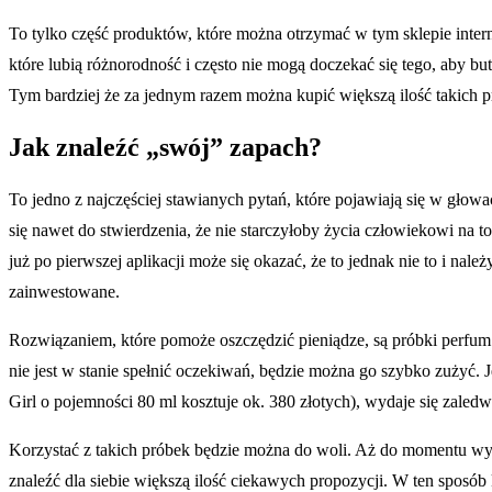
To tylko część produktów, które można otrzymać w tym sklepie inte
które lubią różnorodność i często nie mogą doczekać się tego, aby 
Tym bardziej że za jednym razem można kupić większą ilość takich pr
Jak znaleźć „swój” zapach?
To jedno z najczęściej stawianych pytań, które pojawiają się w gło
się nawet do stwierdzenia, że nie starczyłoby życia człowiekowi na 
już po pierwszej aplikacji może się okazać, że to jednak nie to i nal
zainwestowane.
Rozwiązaniem, które pomoże oszczędzić pieniądze, są próbki perfum. 
nie jest w stanie spełnić oczekiwań, będzie można go szybko zuży
Girl o pojemności 80 ml kosztuje ok. 380 złotych), wydaje się zaledwi
Korzystać z takich próbek będzie można do woli. Aż do momentu wybo
znaleźć dla siebie większą ilość ciekawych propozycji. W ten sposób