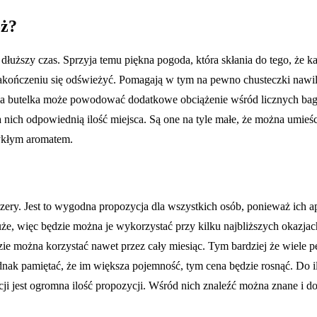
óż?
a dłuższy czas. Sprzyja temu piękna pogoda, która skłania do tego, że
 zakończeniu się odświeżyć. Pomagają w tym na pewno chusteczki nawil
uża butelka może powodować dodatkowe obciążenie wśród licznych baga
a nich odpowiednią ilość miejsca. Są one na tyle małe, że można umieśc
wykłym aromatem.
ery. Jest to wygodna propozycja dla wszystkich osób, ponieważ ich ap
że, więc będzie można je wykorzystać przy kilku najbliższych okazjach
e można korzystać nawet przez cały miesiąc. Tym bardziej że wiele per
dnak pamiętać, że im większa pojemność, tym cena będzie rosnąć. Do 
i jest ogromna ilość propozycji. Wśród nich znaleźć można znane i d