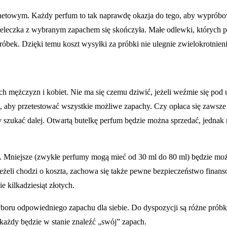
rnetowym. Każdy perfum to tak naprawdę okazja do tego, aby wypróbo
buteleczka z wybranym zapachem się skończyła. Małe odlewki, których 
óbek. Dzięki temu koszt wysyłki za próbki nie ulegnie zwielokrotnieni
wach mężczyzn i kobiet. Nie ma się czemu dziwić, jeżeli weźmie się p
to, aby przetestować wszystkie możliwe zapachy. Czy opłaca się zawsze
eży szukać dalej. Otwartą butelkę perfum będzie można sprzedać, jednak 
Mniejsze (zwykłe perfumy mogą mieć od 30 ml do 80 ml) będzie można s
ć. Jeżeli chodzi o koszta, zachowa się także pewne bezpieczeństwo 
e kilkadziesiąt złotych.
ru odpowiedniego zapachu dla siebie. Do dyspozycji są różne próbki, 
 każdy będzie w stanie znaleźć „swój” zapach.