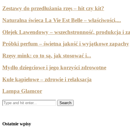
Zestawy do przedłużania rzęs – hit czy kit?
Naturalna świeca La Vie Est Belle – właściwości,...
Olejek Lawendowy – wszechstronność, produkcja i za
Próbki perfum – świetna jakość i wyjątkowe zapachy
Rzęsy mink: co to są, jak stosować i...
Mydło dziegciowe i jego korzyści zdrowotne
Kule kąpielowe – zdrowie i relaksacja
Lampa Glamcor
Ostatnie wpisy