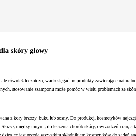
dla skóry głowy
ale również leczniczo, warto sięgać po produkty zawierające naturalne 
mnych, stosowanie szamponu może pomóc w wielu problemach ze skór
skiwana z kory brzozy, buku lub sosny. Do produkcji kosmetyków najcz
 Służył, między innymi, do leczenia chorób skóry, owrzodzeń i ran, a
ie dziegieć jest przede wszystkim składnikiem kosmetyków do zadań sp