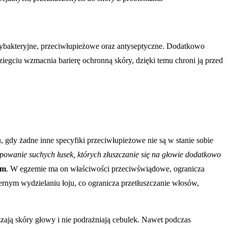
ntybakteryjne, przeciwłupieżowe oraz antyseptyczne. Dodatkowo
iegciu wzmacnia barierę ochronną skóry, dzięki temu chroni ją przed
 gdy żadne inne specyfiki przeciwłupieżowe nie są w stanie sobie
ępowanie suchych łusek, których złuszczanie się na głowie dodatkowo
em
. W egzemie ma on właściwości przeciwświądowe, ogranicza
nym wydzielaniu łoju, co ogranicza przetłuszczanie włosów,
ają skóry głowy i nie podrażniają cebulek. Nawet podczas