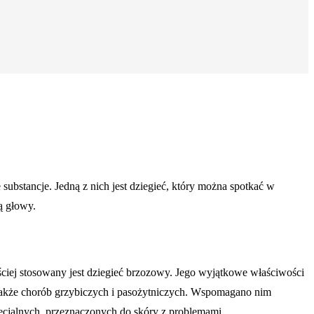
substancje. Jedną z nich jest dziegieć, który można spotkać w
ą głowy.
ęściej stosowany jest dziegieć brzozowy. Jego wyjątkowe właściwości
 także chorób grzybiczych i pasożytniczych. Wspomagano nim
ecjalnych, przeznaczonych do skóry z problemami.