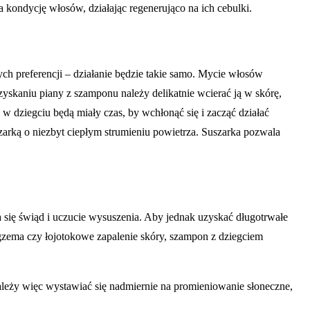
kondycję włosów, działając regenerująco na ich cebulki.
ch preferencji – działanie będzie takie samo. Mycie włosów
zyskaniu piany z szamponu należy delikatnie wcierać ją w skórę,
 dziegciu będą miały czas, by wchłonąć się i zacząć działać
szarką o niezbyt ciepłym strumieniu powietrza. Suszarka pozwala
 się świąd i uczucie wysuszenia. Aby jednak uzyskać długotrwałe
egzema czy łojotokowe zapalenie skóry, szampon z dziegciem
należy więc wystawiać się nadmiernie na promieniowanie słoneczne,