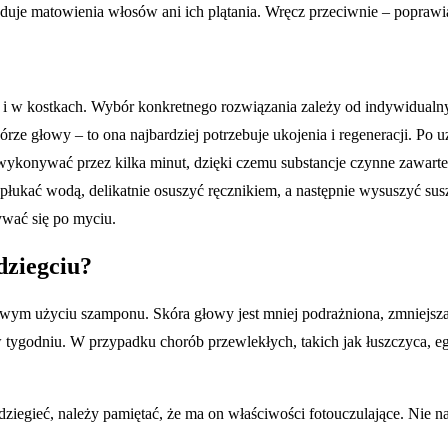
uje matowienia włosów ani ich plątania. Wręcz przeciwnie – poprawia 
 i w kostkach. Wybór konkretnego rozwiązania zależy od indywidualny
ze głowy – to ona najbardziej potrzebuje ukojenia i regeneracji. Po u
konywać przez kilka minut, dzięki czemu substancje czynne zawarte w
spłukać wodą, delikatnie osuszyć ręcznikiem, a następnie wysuszyć su
wać się po myciu.
dziegciu?
owym użyciu szamponu. Skóra głowy jest mniej podrażniona, zmniejsza
w tygodniu. W przypadku chorób przewlekłych, takich jak łuszczyca, 
 dziegieć, należy pamiętać, że ma on właściwości fotouczulające. Nie 