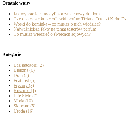
Ostatnie wpisy
Jak wybrać idealny dyfuzor zapachowy do domu
Czy opłaca się kupić odlewki perfum Tiziana Terenzi Kirke Ext
Woski do kominka – co musisz o nich wiedzieć?
Najważniejsze fakty na temat testerów perfum
Co musisz wiedzieć o świecach sojowych?
Kategorie
Bez kategorii
(2)
Bielizna
(6)
Dom
(5)
Featured
(5)
Fryzury
(3)
Koszulki
(1)
Life Style
(7)
Moda
(10)
Skincare
(5)
Uroda
(16)