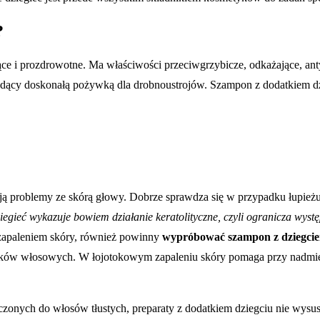
?
jące i prozdrowotne. Ma właściwości przeciwgrzybicze, odkażające, a
będący doskonałą pożywką dla drobnoustrojów. Szampon z dodatkiem dz
ją problemy ze skórą głowy. Dobrze sprawdza się w przypadku łupieżu,
egieć wykazuje bowiem działanie keratolityczne, czyli ogranicza wyst
 zapaleniem skóry, również powinny
wypróbować szampon z dziegci
szków włosowych. W łojotokowym zapaleniu skóry pomaga przy nadmier
nych do włosów tłustych, preparaty z dodatkiem dziegciu nie wysusz