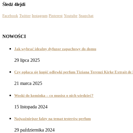
Śledź 4lejdi
Facebook
Twitter
Instagram
Pinterest
Youtube
Snapchat
NOWOŚCI
Jak wybrać idealny dyfuzor zapachowy do domu
29 lipca 2025
Czy opłaca się kupić odlewki perfum Tiziana Terenzi Kirke Extrait d
21 marca 2025
Woski do kominka – co musisz o nich wiedzieć?
15 listopada 2024
Najważniejsze fakty na temat testerów perfum
29 października 2024