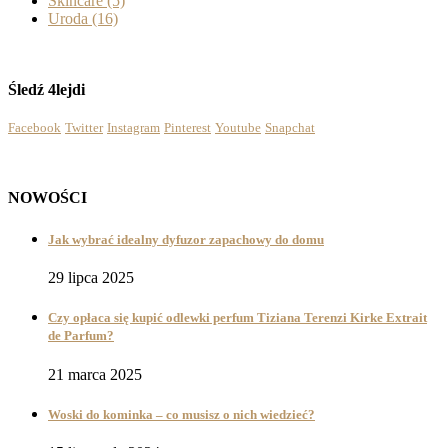
Skincare
(5)
Uroda
(16)
Śledź 4lejdi
Facebook
Twitter
Instagram
Pinterest
Youtube
Snapchat
NOWOŚCI
Jak wybrać idealny dyfuzor zapachowy do domu
29 lipca 2025
Czy opłaca się kupić odlewki perfum Tiziana Terenzi Kirke Extrait
de Parfum?
21 marca 2025
Woski do kominka – co musisz o nich wiedzieć?