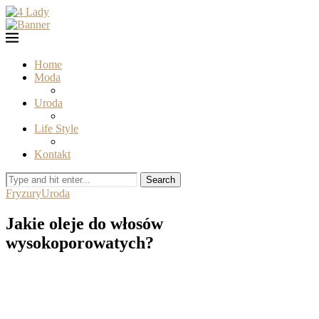
Home
Moda
Uroda
Life Style
Kontakt
Search
Fryzury
Uroda
Jakie oleje do włosów
wysokoporowatych?