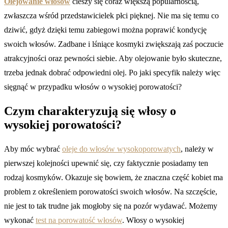
Olejowanie włosów
cieszy się coraz większą popularnością,
zwłaszcza wśród przedstawicielek płci pięknej. Nie ma się temu co
dziwić, gdyż dzięki temu zabiegowi można poprawić kondycję
swoich włosów. Zadbane i lśniące kosmyki zwiększają zaś poczucie
atrakcyjności oraz pewności siebie. Aby olejowanie było skuteczne,
trzeba jednak dobrać odpowiedni olej. Po jaki specyfik należy więc
sięgnąć w przypadku włosów o wysokiej porowatości?
Czym charakteryzują się włosy o
wysokiej porowatości?
Aby móc wybrać
oleje do włosów wysokoporowatych
, należy w
pierwszej kolejności upewnić się, czy faktycznie posiadamy ten
rodzaj kosmyków. Okazuje się bowiem, że znaczna część kobiet ma
problem z określeniem porowatości swoich włosów. Na szczęście,
nie jest to tak trudne jak mogłoby się na pozór wydawać. Możemy
wykonać
test na porowatość włosów
. Włosy o wysokiej