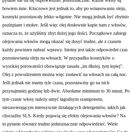
pytanie nie da się odpowiedzieć jednoznacznie. Każde włosy są
bowiem inne. Kluczowe jest jednak to, aby po wmasowaniu oleju,
kosmyki pozostawały lekko wilgotne. Nie mogą jednak być zbytnio
pozlepiane i mokre. Jeśli więc olej dosłownie kapie nam z włosów,
oznacza to, że użyliśmy zbyt dużej jego ilości. Początkowe zabiegi
olejowania włosów mogą okazać się dosyć trudne, ale z czasem
każdy powinien nabrać wprawy. Istotny jest także odpowiedni czas
pozostawiania oleju na włosach. W przypadku kosmyków o
wysokiej porowatości obowiązuje zasada „im dłużej, tym lepiej”.
Olej z powodzeniem można więc zostawić na włosach na całą noc.
Jeśli jednak nie mamy tyle czasu, pozostawmy go na nich
przynajmniej godzinę lub dwie. Absolutne minimum to 30 minut. Po
tym czasie włosy należy umyć łagodnym szamponem,
niezawierającym intensywnie działających detergentów, takich jak
chociażby SLS. Kiedy pojawią się efekty olejowania włosów? Na
to pytanie również trudno jednoznacznie odpowiedzieć. Wiele