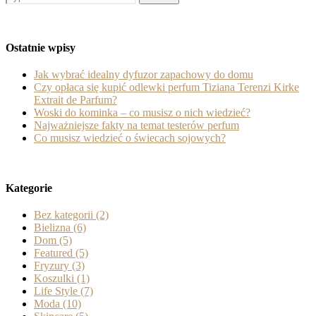
Ostatnie wpisy
Jak wybrać idealny dyfuzor zapachowy do domu
Czy opłaca się kupić odlewki perfum Tiziana Terenzi Kirke
Extrait de Parfum?
Woski do kominka – co musisz o nich wiedzieć?
Najważniejsze fakty na temat testerów perfum
Co musisz wiedzieć o świecach sojowych?
Kategorie
Bez kategorii
(2)
Bielizna
(6)
Dom
(5)
Featured
(5)
Fryzury
(3)
Koszulki
(1)
Life Style
(7)
Moda
(10)