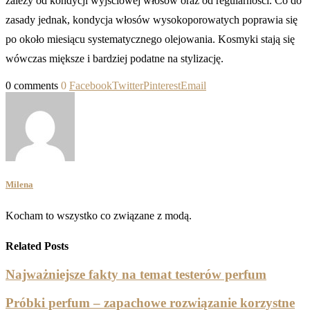
zależy od kondycji wyjściowej włosów oraz od regularności. Co do
zasady jednak, kondycja włosów wysokoporowatych poprawia się
po około miesiącu systematycznego olejowania. Kosmyki stają się
wówczas miększe i bardziej podatne na stylizację.
0 comments
0
Facebook
Twitter
Pinterest
Email
Milena
Kocham to wszystko co związane z modą.
Related Posts
Najważniejsze fakty na temat testerów perfum
Próbki perfum – zapachowe rozwiązanie korzystne