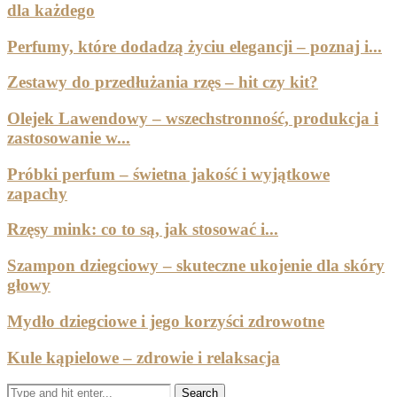
dla każdego
Perfumy, które dodadzą życiu elegancji – poznaj i...
Zestawy do przedłużania rzęs – hit czy kit?
Olejek Lawendowy – wszechstronność, produkcja i
zastosowanie w...
Próbki perfum – świetna jakość i wyjątkowe
zapachy
Rzęsy mink: co to są, jak stosować i...
Szampon dziegciowy – skuteczne ukojenie dla skóry
głowy
Mydło dziegciowe i jego korzyści zdrowotne
Kule kąpielowe – zdrowie i relaksacja