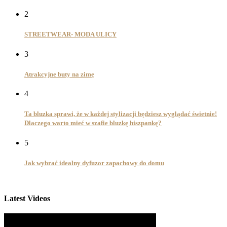
2
STREETWEAR- MODA ULICY
3
Atrakcyjne buty na zimę
4
Ta bluzka sprawi, że w każdej stylizacji będziesz wyglądać świetnie!
Dlaczego warto mieć w szafie bluzkę hiszpankę?
5
Jak wybrać idealny dyfuzor zapachowy do domu
Latest Videos