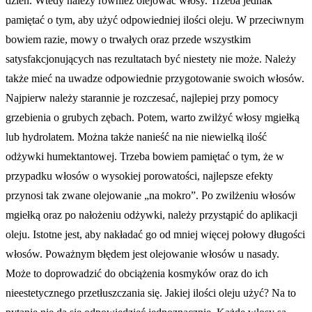
dzień. Wtedy należy również olejować włosy. Trzeba jednak
pamiętać o tym, aby użyć odpowiedniej ilości oleju. W przeciwnym
bowiem razie, mowy o trwałych oraz przede wszystkim
satysfakcjonujących nas rezultatach być niestety nie może. Należy
także mieć na uwadze odpowiednie przygotowanie swoich włosów.
Najpierw należy starannie je rozczesać, najlepiej przy pomocy
grzebienia o grubych zębach. Potem, warto zwilżyć włosy mgiełką
lub hydrolatem. Można także nanieść na nie niewielką ilość
odżywki humektantowej. Trzeba bowiem pamiętać o tym, że w
przypadku włosów o wysokiej porowatości, najlepsze efekty
przynosi tak zwane olejowanie „na mokro”. Po zwilżeniu włosów
mgiełką oraz po nałożeniu odżywki, należy przystąpić do aplikacji
oleju. Istotne jest, aby nakładać go od mniej więcej połowy długości
włosów. Poważnym błędem jest olejowanie włosów u nasady.
Może to doprowadzić do obciążenia kosmyków oraz do ich
nieestetycznego przetłuszczania się. Jakiej ilości oleju użyć? Na to