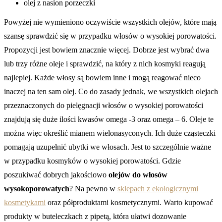
olej z nasion porzeczki
Powyżej nie wymieniono oczywiście wszystkich olejów, które mają
szansę sprawdzić się w przypadku włosów o wysokiej porowatości.
Propozycji jest bowiem znacznie więcej. Dobrze jest wybrać dwa
lub trzy różne oleje i sprawdzić, na który z nich kosmyki reagują
najlepiej. Każde włosy są bowiem inne i mogą reagować nieco
inaczej na ten sam olej. Co do zasady jednak, we wszystkich olejach
przeznaczonych do pielęgnacji włosów o wysokiej porowatości
znajdują się duże ilości kwasów omega -3 oraz omega – 6. Oleje te
można więc określić mianem wielonasyconych. Ich duże cząsteczki
pomagają uzupełnić ubytki we włosach. Jest to szczególnie ważne
w przypadku kosmyków o wysokiej porowatości. Gdzie
poszukiwać dobrych jakościowo
olejów do włosów
wysokoporowatych
? Na pewno w
sklepach z ekologicznymi
kosmetykami
oraz półproduktami kosmetycznymi. Warto kupować
produkty w buteleczkach z pipetą, która ułatwi dozowanie