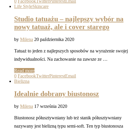
0
Facebook
Twitter
Pinterest
Email
Life Style
Skincare
Studio tatuażu – najlepszy wybór na
nowy tatuaż, ale i cover starego
by
Milena
20 października 2020
Tatuaż to jeden z najlepszych sposobów na wyrażenie swojej
indywidualności. Na zachowanie na zawsze ze …
Read more
0
Facebook
Twitter
Pinterest
Email
Bielizna
Idealnie dobrany biustonosz
by
Milena
17 września 2020
Biustonosz półusztywniany lub też stanik półusztywniany
nazywany jest bielizną typu semi-soft. Ten typ biustonosza