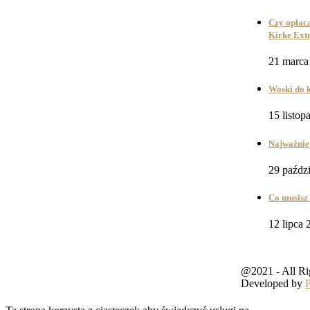
Czy opłaca
Kirke Ext
21 marca
Woski do k
15 listop
Najważniej
29 paźdz
Co musisz 
12 lipca 
@2021 - All Ri
Developed by