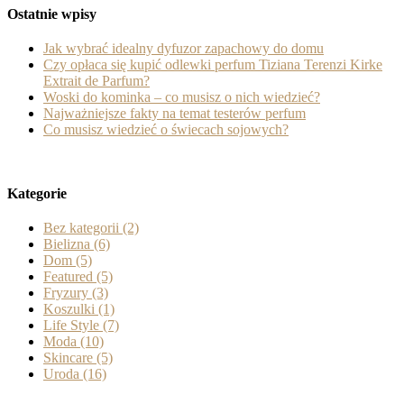
Ostatnie wpisy
Jak wybrać idealny dyfuzor zapachowy do domu
Czy opłaca się kupić odlewki perfum Tiziana Terenzi Kirke
Extrait de Parfum?
Woski do kominka – co musisz o nich wiedzieć?
Najważniejsze fakty na temat testerów perfum
Co musisz wiedzieć o świecach sojowych?
Kategorie
Bez kategorii
(2)
Bielizna
(6)
Dom
(5)
Featured
(5)
Fryzury
(3)
Koszulki
(1)
Life Style
(7)
Moda
(10)
Skincare
(5)
Uroda
(16)