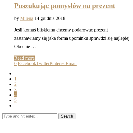
Poszukując pomysłów na prezent
by
Milena
14 grudnia 2018
Jeśli komuś bliskiemu chcemy podarować prezent
zastanawiamy się jaka forma upominku sprawdzi się najlepiej.
Obecnie …
Read more
0
Facebook
Twitter
Pinterest
Email
1
2
3
4
5