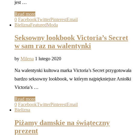
jest …
Read more
0
Facebook
Twitter
Pinterest
Email
Bielizna
Featured
Moda
Seksowny lookbook Victoria’s Secret
w sam raz na walentynki
by
Milena
1 lutego 2020
Na walentynki kultowa marka Victoria’s Secret przygotowała
bardzo seksowny lookbook, w którym najpiękniejsze Aniołki
Victoria’s …
Read more
0
Facebook
Twitter
Pinterest
Email
Bielizna
Piżamy damskie na świąteczny
prezent