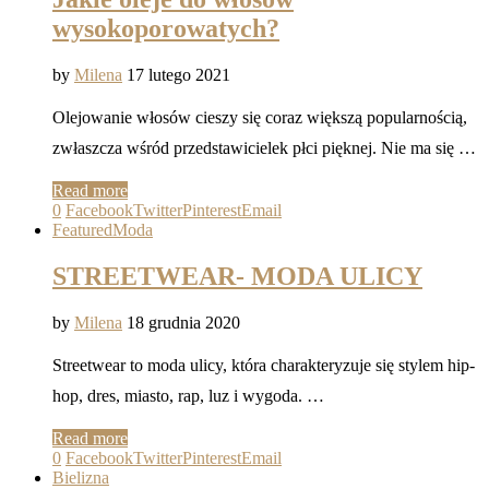
wysokoporowatych?
by
Milena
17 lutego 2021
Olejowanie włosów cieszy się coraz większą popularnością,
zwłaszcza wśród przedstawicielek płci pięknej. Nie ma się …
Read more
0
Facebook
Twitter
Pinterest
Email
Featured
Moda
STREETWEAR- MODA ULICY
by
Milena
18 grudnia 2020
Streetwear to moda ulicy, która charakteryzuje się stylem hip-
hop, dres, miasto, rap, luz i wygoda. …
Read more
0
Facebook
Twitter
Pinterest
Email
Bielizna