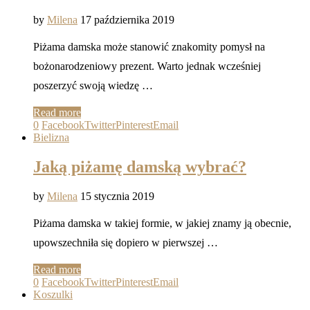
by
Milena
17 października 2019
Piżama damska może stanowić znakomity pomysł na
bożonarodzeniowy prezent. Warto jednak wcześniej
poszerzyć swoją wiedzę …
Read more
0
Facebook
Twitter
Pinterest
Email
Bielizna
Jaką piżamę damską wybrać?
by
Milena
15 stycznia 2019
Piżama damska w takiej formie, w jakiej znamy ją obecnie,
upowszechniła się dopiero w pierwszej …
Read more
0
Facebook
Twitter
Pinterest
Email
Koszulki