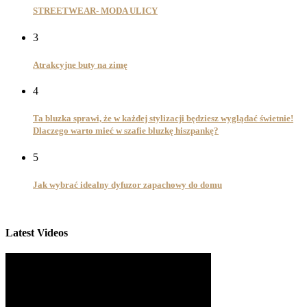
STREETWEAR- MODA ULICY
3
Atrakcyjne buty na zimę
4
Ta bluzka sprawi, że w każdej stylizacji będziesz wyglądać świetnie!
Dlaczego warto mieć w szafie bluzkę hiszpankę?
5
Jak wybrać idealny dyfuzor zapachowy do domu
Latest Videos