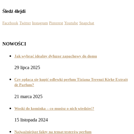
Śledź 4lejdi
Facebook
Twitter
Instagram
Pinterest
Youtube
Snapchat
NOWOŚCI
Jak wybrać idealny dyfuzor zapachowy do domu
29 lipca 2025
Czy opłaca się kupić odlewki perfum Tiziana Terenzi Kirke Extrait
de Parfum?
21 marca 2025
Woski do kominka – co musisz o nich wiedzieć?
15 listopada 2024
Najważniejsze fakty na temat testerów perfum