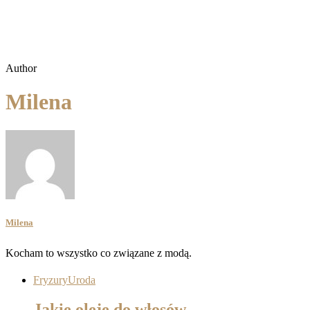
Author
Milena
Milena
Kocham to wszystko co związane z modą.
Fryzury
Uroda
Jakie oleje do włosów