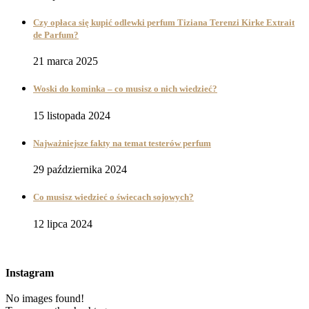
Czy opłaca się kupić odlewki perfum Tiziana Terenzi Kirke Extrait
de Parfum?
21 marca 2025
Woski do kominka – co musisz o nich wiedzieć?
15 listopada 2024
Najważniejsze fakty na temat testerów perfum
29 października 2024
Co musisz wiedzieć o świecach sojowych?
12 lipca 2024
Instagram
No images found!