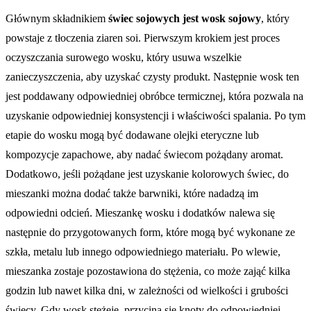
Głównym składnikiem
świec sojowych jest wosk sojowy
, który
powstaje z tłoczenia ziaren soi. Pierwszym krokiem jest proces
oczyszczania surowego wosku, który usuwa wszelkie
zanieczyszczenia, aby uzyskać czysty produkt. Następnie wosk ten
jest poddawany odpowiedniej obróbce termicznej, która pozwala na
uzyskanie odpowiedniej konsystencji i właściwości spalania. Po tym
etapie do wosku mogą być dodawane olejki eteryczne lub
kompozycje zapachowe, aby nadać świecom pożądany aromat.
Dodatkowo, jeśli pożądane jest uzyskanie kolorowych świec, do
mieszanki można dodać także barwniki, które nadadzą im
odpowiedni odcień. Mieszankę wosku i dodatków nalewa się
następnie do przygotowanych form, które mogą być wykonane ze
szkła, metalu lub innego odpowiedniego materiału. Po wlewie,
mieszanka zostaje pozostawiona do stężenia, co może zająć kilka
godzin lub nawet kilka dni, w zależności od wielkości i grubości
świecy. Gdy wosk stężeje, przycina się knoty do odpowiedniej