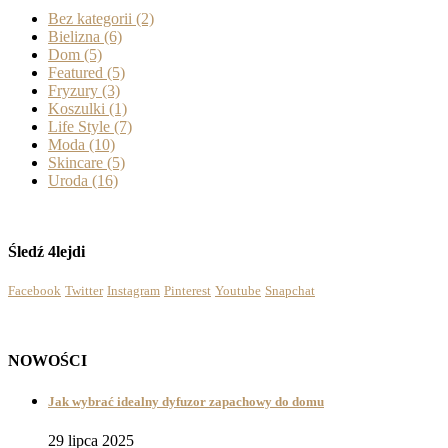
Bez kategorii
(2)
Bielizna
(6)
Dom
(5)
Featured
(5)
Fryzury
(3)
Koszulki
(1)
Life Style
(7)
Moda
(10)
Skincare
(5)
Uroda
(16)
Śledź 4lejdi
Facebook
Twitter
Instagram
Pinterest
Youtube
Snapchat
NOWOŚCI
Jak wybrać idealny dyfuzor zapachowy do domu
29 lipca 2025