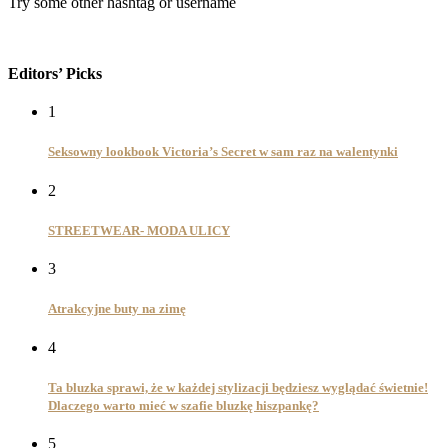
Try some other hashtag or username
Editors’ Picks
1
Seksowny lookbook Victoria’s Secret w sam raz na walentynki
2
STREETWEAR- MODA ULICY
3
Atrakcyjne buty na zimę
4
Ta bluzka sprawi, że w każdej stylizacji będziesz wyglądać świetnie!
Dlaczego warto mieć w szafie bluzkę hiszpankę?
5